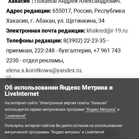
"Хакасия":
Похабов Андрей Александрович.
Адрес редакции:
655017, Россия, Республика
Хакасия, г. Абакан, ул. Щетинкина, 34
Электронная почта редакции:
khakred@r-19.ru
Телефоны редакции:
8(3902) 22-23-35 -
приемная, 222-248 - бухгалтерия, +7 961 743
2230 - отдел рекламы,
elena.s.korotkowa@yandex.ru
.
Об использовании Яндекс Метрика и
LiveInternet
На интернет-сайте "Электронная версия газеты "Хакасия"
используется сервис метрических программ
"Яндекс Метрика"
и
"LiveInternet"
Пользуясь интернет-сайтом Вы даёте согласие на использование
2008-2026 © Государственное автономное
метрической программы "Яндекс метрика" и LiveInternet