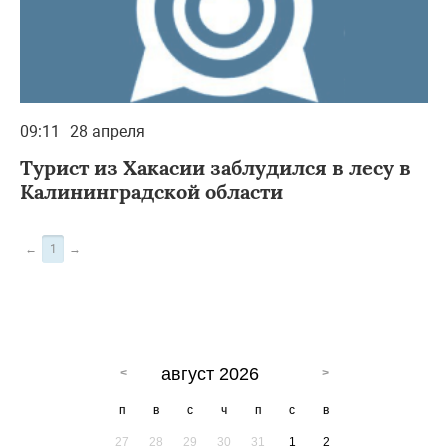
09:11
28 апреля
Турист из Хакасии заблудился в лесу в
Калининградской области
←
1
→
август 2026
п
в
с
ч
п
с
в
27
28
29
30
31
1
2