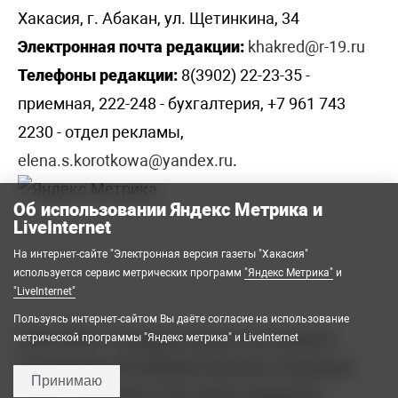
Хакасия, г. Абакан, ул. Щетинкина, 34
Электронная почта редакции:
khakred@r-19.ru
Телефоны редакции:
8(3902) 22-23-35 -
приемная, 222-248 - бухгалтерия, +7 961 743
2230 - отдел рекламы,
elena.s.korotkowa@yandex.ru
.
Об использовании Яндекс Метрика и
LiveInternet
На интернет-сайте "Электронная версия газеты "Хакасия"
используется сервис метрических программ
"Яндекс Метрика"
и
"LiveInternet"
Пользуясь интернет-сайтом Вы даёте согласие на использование
2008-2026 © Государственное автономное
метрической программы "Яндекс метрика" и LiveInternet
учреждение Республики Хакасия «Редакция
Принимаю
газеты «Хакасия». Все права защищены.