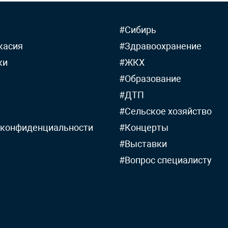
#Сибирь
касия
#Здравоохранение
ки
#ЖКХ
#Образование
#ДТП
#Сельское хозяйство
 конфиденциальности
#Концерты
#Выставки
#Вопрос специалисту