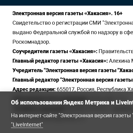
Электронная версия газеты «Хакасия». 16+
Свидетельство о регистрации СМИ "Электронная 
выдано Федеральной службой по надзору в сф
Роскомнадзор.
Соучредители газеты «Хакасия»:
Правительств
Главный редактор газеты «Хакасия»:
Алехина 
Учредитель "Электронная версия газеты "Хакас
Главный редактор "Электронная версия газеты 
Адрес редакции:
655017, Россия, Республика Ха
Электронная почта редакции:
khakred@r-19.ru
Об использовании Яндекс Метрика и LiveIn
Телефоны редакции:
8(3902) 22-23-35 - приемна
На интернет-сайте "Электронная версия газеты
elena.s.korotkowa@yandex.ru
.
"LiveInternet"