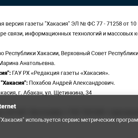
версия газеты "Хакасия" ЭЛ № ФС 77 - 71258 от 10 
ере связи, информационных технологий и массовых
о Республики Хакасии, Верховный Совет Республики
Марина Анатольевна.
ия":
ГАУ РХ «Редакция газеты «Хакасия».
"Хакасия":
Похабов Андрей Александрович.
касия, г. Абакан, ул. Щетинкина, 34
ternet
я, 222-248 - бухгалтерия, +7 961 743 2230 - отдел рек
 "Хакасия" используется сервис метрических програ