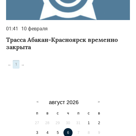
01:41
10 февраля
Трасса Абакан-Красноярск временно
закрыта
←
1
→
август 2026
п
в
с
ч
п
с
в
27
28
29
30
31
1
2
3
4
5
6
7
8
9