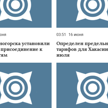
юня
03:51
16 июня
ногорска установили
Определен предельн
а присоединение к
тарифов для Хакасии 
тям
июля