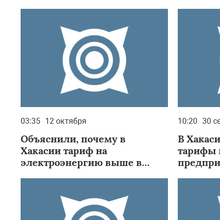
электроотопление
03:35
12 октября
10:20
30 с
Объяснили, почему в
В Хакас
Хакасии тариф на
тарифы н
электроэнергию выше в
предпри
газифицированных домах