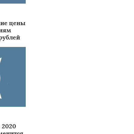
ние цены
тиям
 рублей
в 2020
зменится