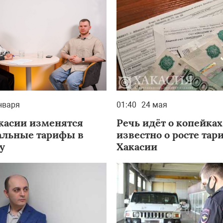
нваря
01:40
24 мая
акасии изменятся
Речь идёт о копейках
льные тарифы в
известно о росте тар
у
Хакасии