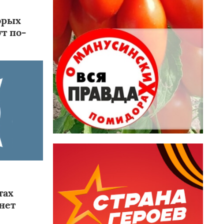
орых
т по-
ы
тах
нет