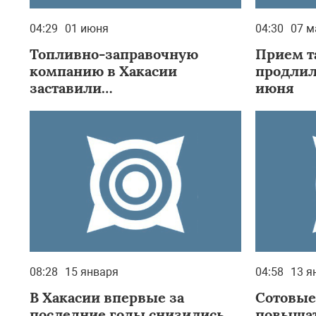
04:29
01 июня
04:30
07 м
Топливно-заправочную
Прием т
компанию в Хакасии
продлили
заставили
июня
монополизироваться
08:28
15 января
04:58
13 я
В Хакасии впервые за
Сотовые
последние годы снизились
повышат