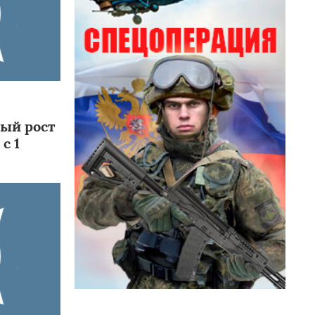
ый рост
с 1