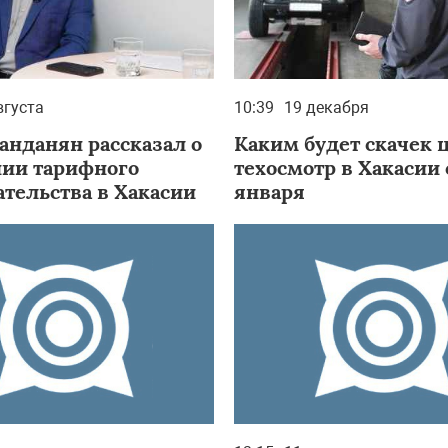
вгуста
10:39
19 декабря
анданян рассказал о
Каким будет скачек 
ии тарифного
техосмотр в Хакасии с
ательства в Хакасии
января