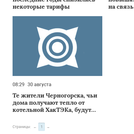
некоторые тарифы
на связь
08:29
30 августа
Те жители Черногорска, чьи
дома получают тепло от
котельной ХакТЭКа, будут
платить больше на 7,2
процента
Страницы:
←
1
→