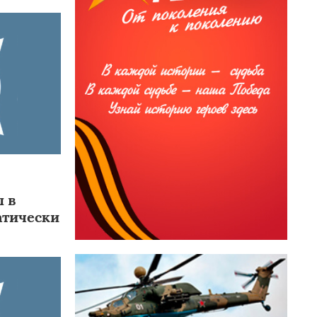
ы в
атически