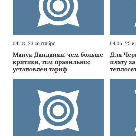
04:18
23 сентября
04:06
25 и
Манук Данданян: чем больше
Для Чер
критики, тем правильнее
плату з
установлен тариф
теплосе