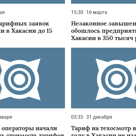
ая
15:30
16 марта
арифных заявок
Незаконное завыше
 в Хакасии до 15
обошлось предприя
Хакасии в 350 тысяч
нваря
03:35
31 декабря
 операторы начали
Тариф на техосмотр 
ь стоимость тарифов
году в Хакасии не и