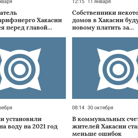
нваря
12:15
11 января
атель
Собственники некот
арифэнерго Хакасии
домов в Хакасии буду
ся перед главой
новому платить за
ики об итогах работы
общедомовые нужд
год
оября
08:14
30 октября
ии установили
В коммунальных сче
а воду на 2021 год
жителей Хакасии ста
меньше ошибок