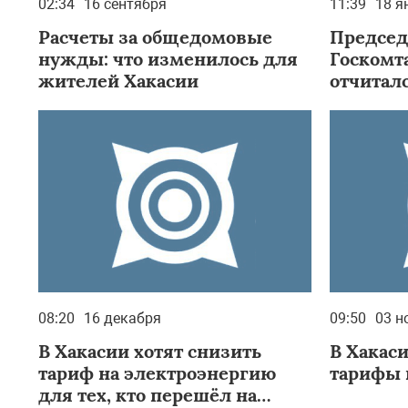
02:34
16 сентября
11:39
18 я
Расчеты за общедомовые
Председ
нужды: что изменилось для
Госкомт
жителей Хакасии
отчитал
республ
за 2020 
08:20
16 декабря
09:50
03 н
В Хакасии хотят снизить
В Хакас
тариф на электроэнергию
тарифы н
для тех, кто перешёл на