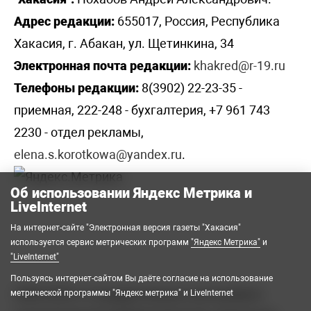
Адрес редакции:
655017, Россия, Республика
Хакасия, г. Абакан, ул. Щетинкина, 34
Электронная почта редакции:
khakred@r-19.ru
Телефоны редакции:
8(3902) 22-23-35 -
приемная, 222-248 - бухгалтерия, +7 961 743
2230 - отдел рекламы,
elena.s.korotkowa@yandex.ru
.
Об использовании Яндекс Метрика и
LiveInternet
На интернет-сайте "Электронная версия газеты "Хакасия"
используется сервис метрических программ
"Яндекс Метрика"
и
"LiveInternet"
Пользуясь интернет-сайтом Вы даёте согласие на использование
2008-2026 © Государственное автономное
метрической программы "Яндекс метрика" и LiveInternet