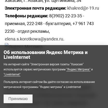
Хакасия, г. Абакан, ул. Щетинкина, 34
Электронная почта редакции:
khakred@r-19.ru
Телефоны редакции:
8(3902) 22-23-35 -
приемная, 222-248 - бухгалтерия, +7 961 743
2230 - отдел рекламы,
elena.s.korotkowa@yandex.ru
.
Об использовании Яндекс Метрика и
LiveInternet
На интернет-сайте "Электронная версия газеты "Хакасия"
используется сервис метрических программ
"Яндекс Метрика"
и
"LiveInternet"
Пользуясь интернет-сайтом Вы даёте согласие на использование
2008-2026 © Государственное автономное
метрической программы "Яндекс метрика" и LiveInternet
учреждение Республики Хакасия «Редакция
Принимаю
газеты «Хакасия». Все права защищены.