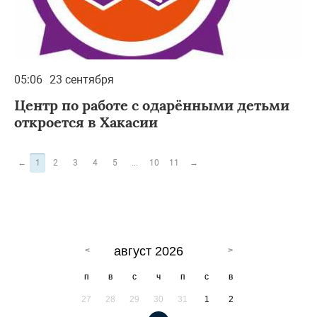
05:06
23 сентября
Центр по работе с одарёнными детьми
откроется в Хакасии
←
1
2
3
4
5
...
10
11
→
август 2026
п
в
с
ч
п
с
в
27
28
29
30
31
1
2