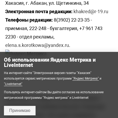
Хакасия, г. Абакан, ул. Щетинкина, 34
Электронная почта редакции:
khakred@r-19.ru
Телефоны редакции:
8(3902) 22-23-35 -
приемная, 222-248 - бухгалтерия, +7 961 743
2230 - отдел рекламы,
elena.s.korotkowa@yandex.ru
.
Об использовании Яндекс Метрика и
LiveInternet
На интернет-сайте "Электронная версия газеты "Хакасия"
используется сервис метрических программ
"Яндекс Метрика"
и
"LiveInternet"
Пользуясь интернет-сайтом Вы даёте согласие на использование
2008-2026 © Государственное автономное
метрической программы "Яндекс метрика" и LiveInternet
учреждение Республики Хакасия «Редакция
Принимаю
газеты «Хакасия». Все права защищены.