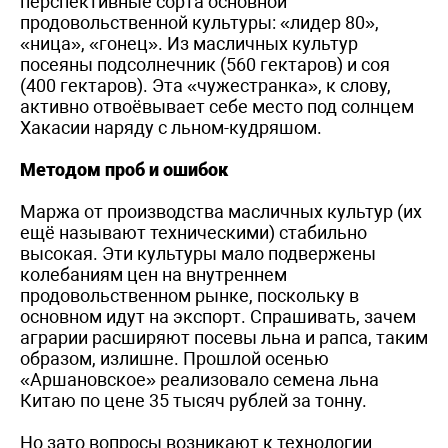
перспективные сорта основной
продовольственной культуры: «лидер 80»,
«ница», «гонец». Из масличных культур
посеяны подсолнечник (560 гектаров) и соя
(400 гектаров). Эта «чужестранка», к слову,
активно отвоёвывает себе место под солнцем
Хакасии наряду с льном-кудряшом.
Методом проб и ошибок
Маржа от производства масличных культур (их
ещё называют техническими) стабильно
высокая. Эти культуры мало подвержены
колебаниям цен на внутреннем
продовольственном рынке, поскольку в
основном идут на экспорт. Спрашивать, зачем
аграрии расширяют посевы льна и рапса, таким
образом, излишне. Прошлой осенью
«Аршановское» реализовало семена льна
Китаю по цене 35 тысяч рублей за тонну.
Но зато вопросы возникают к технологии