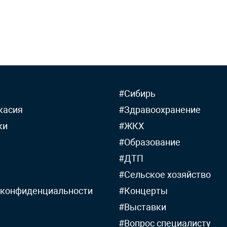
#Сибирь
касия
#Здравоохранение
ки
#ЖКХ
#Образование
#ДТП
#Сельское хозяйство
 конфиденциальности
#Концерты
#Выставки
#Вопрос специалисту