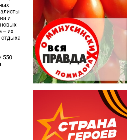
ных
иалисты
ва и
 новых
 – их
и отдыха
и 550
и