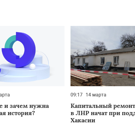
арта
09:17
14 марта
ое и зачем нужна
Капитальный ремон
ая история?
в ЛНР начат при по
Хакасии