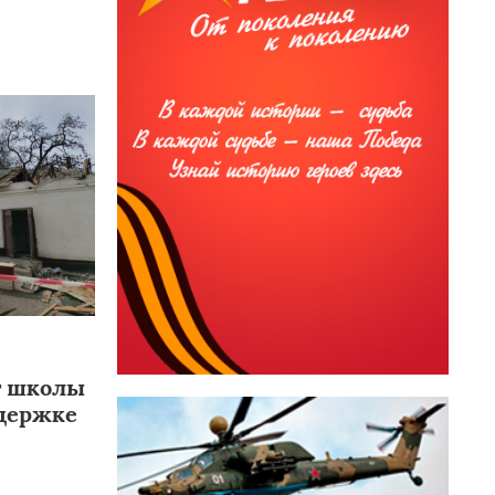
т школы
ддержке