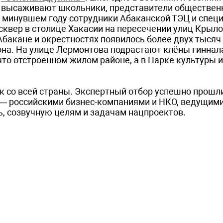
я высаживают школьники, представители обществен
в минувшем году сотрудники Абаканской ТЭЦ и спец
сквер в столице Хакасии на пересечении улиц Крыло
Абакане и окрестностях появилось более двух тысяч
иона. На улице Лермонтова подрастают клёны гиннала
что отстроенном жилом районе, а в Парке культуры 
ок со всей страны. Экспертный отбор успешно прошл
 — российскими бизнес-компаниями и НКО, ведущим
, созвучную целям и задачам нацпроектов.