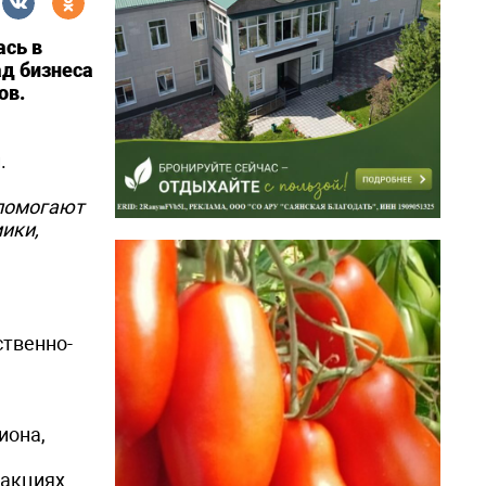
ась в
ад бизнеса
ов.
.
 помогают
ики,
ственно-
иона,
 акциях