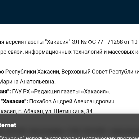
версия газеты "Хакасия" ЭЛ № ФС 77 - 71258 от 10 
ере связи, информационных технологий и массовых
о Республики Хакасии, Верховный Совет Республики
Марина Анатольевна.
ия":
ГАУ РХ «Редакция газеты «Хакасия».
"Хакасия":
Похабов Андрей Александрович.
касия, г. Абакан, ул. Щетинкина, 34
ternet
я, 222-248 - бухгалтерия, +7 961 743 2230 - отдел рек
 "Хакасия" используется сервис метрических програ