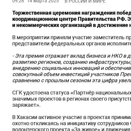
09:28
14 марта 2025
В РОССИИ И МИРЕ
Торжественная церемония награждения побед
координационном центре Правительства РФ. Эт
и некоммерческих организаций в достижение 
В мероприятии приняли участие заместитель п
представители федеральных органов исполните
- Эта премия отражает вклад бизнеса и НКО в
развитию регионов, созданию инфраструктуры
внедрению социальных инноваций и обеспечива
совокупный объем инвестиций участников Прем
сравнению с прошлым сезоном эта цифра увели
СГК удостоена статуса «Партнёр национальных
значимых проектов в регионах своего присутст
заряжает».
В Хакасии активное участие в проектах приним
охотно откликаясь на инициативу сотрудников
волонтерского проекта «За живое» и движени