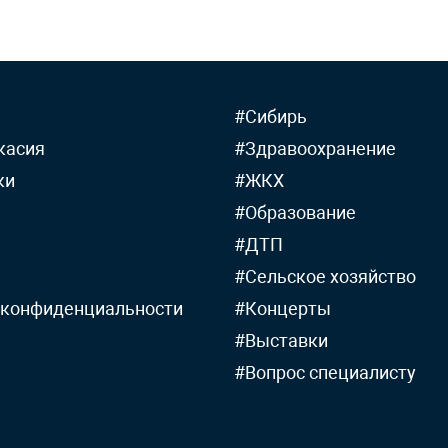
#Сибирь
касия
#Здравоохранение
ки
#ЖКХ
#Образование
#ДТП
#Сельское хозяйство
 конфиденциальности
#Концерты
#Выставки
#Вопрос специалисту