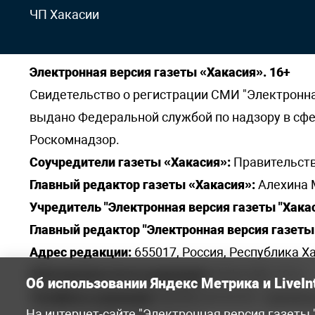
ЧП Хакасии
Электронная версия газеты «Хакасия». 16+
Свидетельство о регистрации СМИ "Электронная 
выдано Федеральной службой по надзору в сф
Роскомнадзор.
Соучредители газеты «Хакасия»:
Правительств
Главный редактор газеты «Хакасия»:
Алехина 
Учредитель "Электронная версия газеты "Хакас
Главный редактор "Электронная версия газеты 
Адрес редакции:
655017, Россия, Республика Ха
Электронная почта редакции:
khakred@r-19.ru
Об использовании Яндекс Метрика и LiveIn
Телефоны редакции:
8(3902) 22-23-35 - приемна
На интернет-сайте "Электронная версия газеты