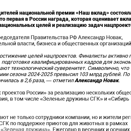
ителей национальной премии «Наш вклад» состоял
о первая в России награда, которая оценивает вкл
национальных целей и реализацию задач нацпроект
редседателя Правительства РФ Александр Новак,
льной власти, бизнеса и общественных организаций
 достижение целей нацпроектов. Финалисты активно
, подготовке квалифицированных кадров для эконом
ют технологический суверенитет. Символично, что
ии сезона 2024-2025 превысил 103 млрд рублей. По
чилась в 2,6 раза
, — отметил
Александр Новак
.
 проектов России» за реализацию нескольких обще
вия, в том числе «Зеленые дружины СГК» и «Сибирь
ают не только сотрудники компании, но и жители рег
 СГК по поддержке приютов для животных в рамках
я
«Зеленая дружина»
. Ежегодно в весенних и осенних