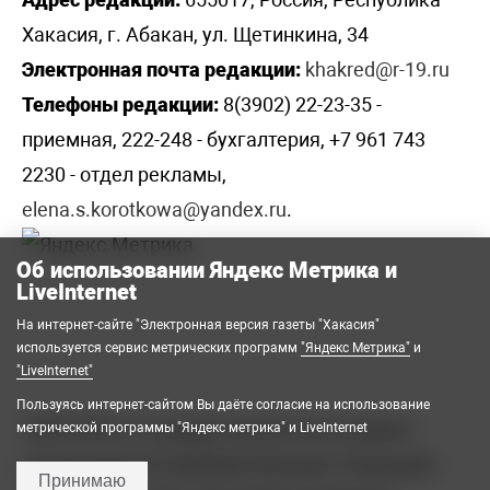
Хакасия, г. Абакан, ул. Щетинкина, 34
Электронная почта редакции:
khakred@r-19.ru
Телефоны редакции:
8(3902) 22-23-35 -
приемная, 222-248 - бухгалтерия, +7 961 743
2230 - отдел рекламы,
elena.s.korotkowa@yandex.ru
.
Об использовании Яндекс Метрика и
LiveInternet
На интернет-сайте "Электронная версия газеты "Хакасия"
используется сервис метрических программ
"Яндекс Метрика"
и
"LiveInternet"
Пользуясь интернет-сайтом Вы даёте согласие на использование
2008-2026 © Государственное автономное
метрической программы "Яндекс метрика" и LiveInternet
учреждение Республики Хакасия «Редакция
Принимаю