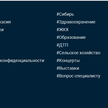
#Сибирь
касия
#Здравоохранение
ки
#ЖКХ
#Образование
#ДТП
#Сельское хозяйство
 конфиденциальности
#Концерты
#Выставки
#Вопрос специалисту