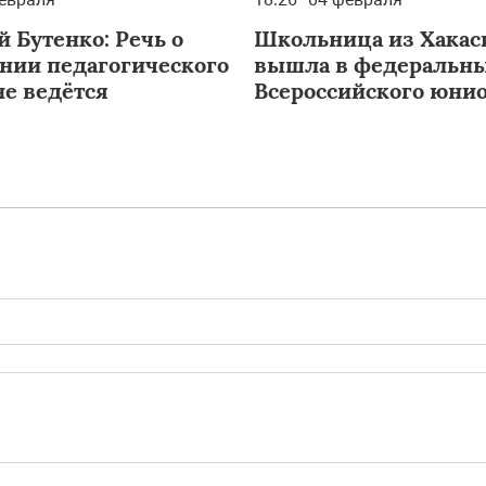
 Бутенко: Речь о
Школьница из Хакас
нии педагогического
вышла в федеральны
не ведётся
Всероссийского юни
лесного конкурса