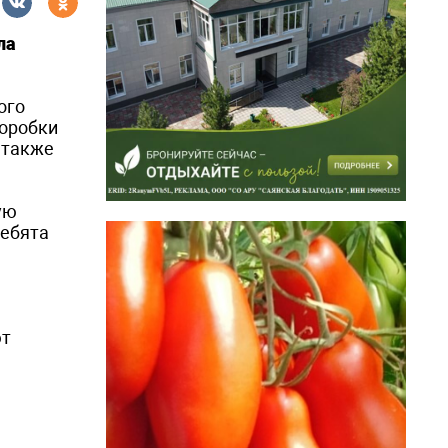
ла
ого
коробки
 также
ую
ребята
ют