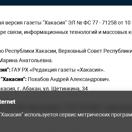
версия газеты "Хакасия" ЭЛ № ФС 77 - 71258 от 10 
ере связи, информационных технологий и массовых
о Республики Хакасии, Верховный Совет Республики
Марина Анатольевна.
ия":
ГАУ РХ «Редакция газеты «Хакасия».
"Хакасия":
Похабов Андрей Александрович.
касия, г. Абакан, ул. Щетинкина, 34
ternet
я, 222-248 - бухгалтерия, +7 961 743 2230 - отдел рек
 "Хакасия" используется сервис метрических програ