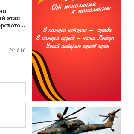
ии
й этап
орского
816