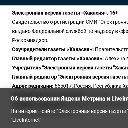
Электронная версия газеты «Хакасия». 16+
Свидетельство о регистрации СМИ "Электронная 
выдано Федеральной службой по надзору в сф
Роскомнадзор.
Соучредители газеты «Хакасия»:
Правительств
Главный редактор газеты «Хакасия»:
Алехина 
Учредитель "Электронная версия газеты "Хакас
Главный редактор "Электронная версия газеты 
Адрес редакции:
655017, Россия, Республика Ха
Электронная почта редакции:
khakred@r-19.ru
Об использовании Яндекс Метрика и LiveIn
Телефоны редакции:
8(3902) 22-23-35 - приемна
На интернет-сайте "Электронная версия газеты
elena.s.korotkowa@yandex.ru
.
"LiveInternet"