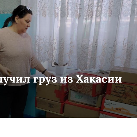
учил груз из Хакасии