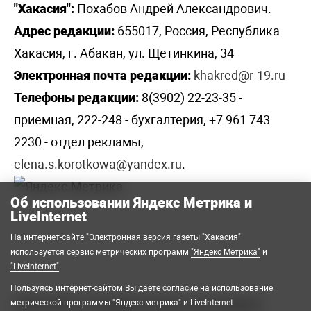
"Хакасия":
Похабов Андрей Александрович.
Адрес редакции:
655017, Россия, Республика
Хакасия, г. Абакан, ул. Щетинкина, 34
Электронная почта редакции:
khakred@r-19.ru
Телефоны редакции:
8(3902) 22-23-35 -
приемная, 222-248 - бухгалтерия, +7 961 743
2230 - отдел рекламы,
elena.s.korotkowa@yandex.ru
.
Об использовании Яндекс Метрика и
LiveInternet
На интернет-сайте "Электронная версия газеты "Хакасия"
используется сервис метрических программ
"Яндекс Метрика"
и
"LiveInternet"
Пользуясь интернет-сайтом Вы даёте согласие на использование
2008-2026 © Государственное автономное
метрической программы "Яндекс метрика" и LiveInternet