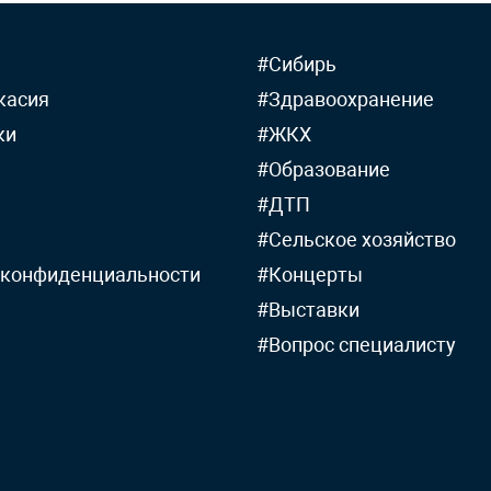
#Сибирь
касия
#Здравоохранение
ки
#ЖКХ
#Образование
#ДТП
#Сельское хозяйство
 конфиденциальности
#Концерты
#Выставки
#Вопрос специалисту