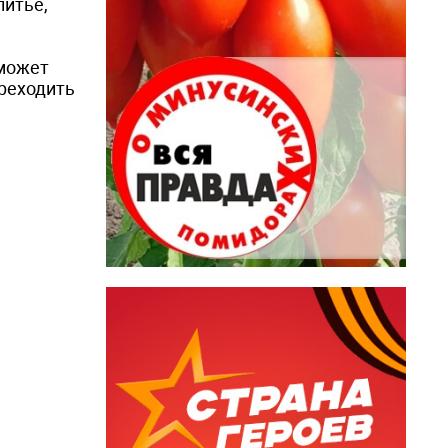
питье,
 может
ереходить