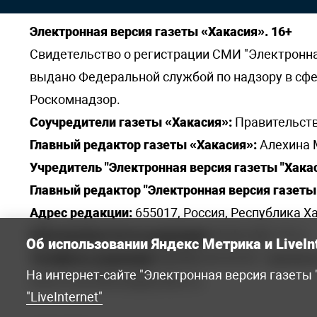
Электронная версия газеты «Хакасия». 16+
Свидетельство о регистрации СМИ "Электронная 
выдано Федеральной службой по надзору в сф
Роскомнадзор.
Соучредители газеты «Хакасия»:
Правительств
Главный редактор газеты «Хакасия»:
Алехина 
Учредитель "Электронная версия газеты "Хакас
Главный редактор "Электронная версия газеты 
Адрес редакции:
655017, Россия, Республика Ха
Электронная почта редакции:
khakred@r-19.ru
Об использовании Яндекс Метрика и LiveIn
Телефоны редакции:
8(3902) 22-23-35 - приемна
На интернет-сайте "Электронная версия газеты
elena.s.korotkowa@yandex.ru
.
"LiveInternet"