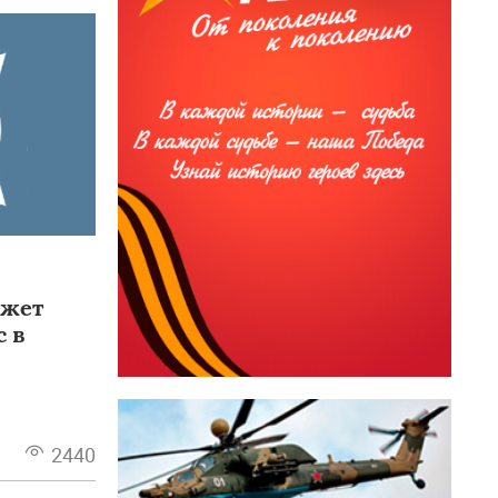
ожет
с в
2440