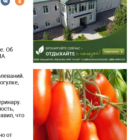
е. Об
ИА
олеваний.
огулке,
еринару.
лость,
авил, что
но от