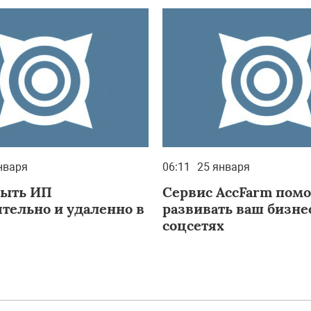
нваря
06:11
25 января
рыть ИП
Сервис AccFarm пом
ятельно и удаленно в
развивать ваш бизне
соцсетях