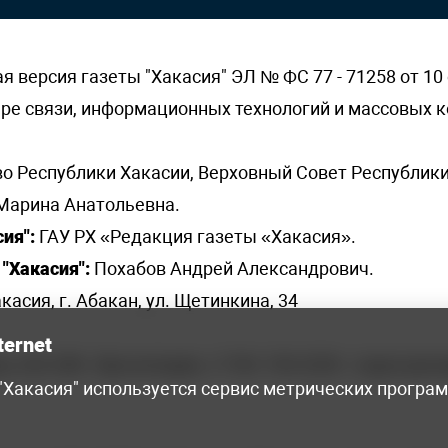
версия газеты "Хакасия" ЭЛ № ФС 77 - 71258 от 10 
ере связи, информационных технологий и массовых
о Республики Хакасии, Верховный Совет Республики
Марина Анатольевна.
ия":
ГАУ РХ «Редакция газеты «Хакасия».
"Хакасия":
Похабов Андрей Александрович.
касия, г. Абакан, ул. Щетинкина, 34
ternet
я, 222-248 - бухгалтерия, +7 961 743 2230 - отдел рек
 "Хакасия" используется сервис метрических програ