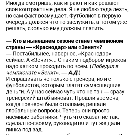
Иногда смотришь, как играют и как решают
свои контрактные дела. Я не люблю туда лезть,
но сам факт возмущает. Футболист в первую
очередь должен что-то заслужить, а потом уже
решать, сколько ему должны платить.
— Кто в нынешнем сезоне станет чемпионом
страны — «Краснодар» или «Зенит»?
— Постабильнее, наверное, «Краснодар»
сейчас. А «Зенит»... С таким подбором игроков
надо катком проходить по всем. (
Победил в
чемпионате «Зенит».
—
А.Д.
)
И спрашивать не только с тренера, но и с
футболистов, которым платят сумасшедшие
деньги. А у нас сейчас чуть что не так — сразу
тренерский штаб виноват. Прошли времена,
когда тренеры были столпами, решали
глобальные вопросы. Теперь они просто
наёмные работники. Чуть что сказал не так,
сделал по-своему, руководители тут же дали
пинка под зад.