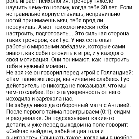
роль играет психология. Тренеру тяжело
научить чему-то новому, когда тебе 30 лет. Если
неправильно корпус ставишь, неправильно
ногой принимаешь мяч, тебя вряд ли
переучишь. А вот психологически тебя
настроить, подготовить... Это сильная сторона
таких тренеров, как Гус. У них есть опыт
работы с мировыми звёздами, которые сами
знают, как себя готовить к игре, и у каждого
своя мотивация. Они понимают, как настроить
тебя в нужный момент.
Не зря же он говорил перед игрой с Голландией:
«Там такие же люди, вы ничем не слабее». Гус
действительно никогда не показывал, что мы
чем-то слабее. Вот эта уверенность от него
исходила и заряжала нас.
Не забуду никогда отборочный матч с Англией.
После первого тайма проигрываем (0:1), сидим
в раздевалке. Он подсказывает какие-то
детали, и уже перед выходом на поле говорит:
«Сейчас выйдете, забьёте два гола и
выиграете». Слышать такое, когда мы в ноябре