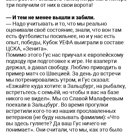
три получили от них в свои ворота!
— И тем не менее вышли и забили.
— Надо учитывать и то, что мы реально
оценивали своё состояние, знали, что вон там
есть футболисты посильнее, но и у нас есть
опыт, победы, Кубок УЕФА выиграли в составе
ЦСКА, «Зенита».
Помимо этого Гус нас приучал к европейскому
подходу при подготовке к игре. Не взаперти
держал, а давал свободу. Люб­лю приводить в
пример матч со Швецией. За день до встречи
мы потренировались утром, и Гус сказал:
«Езжайте куда хотите: в Зальцбург, на рыбалку,
встретьтесь с семьёй, но чтобы я вас на базе
никого не видел». Мы со Славой Малафеевым
поехали в Зальцбург. Во время прогулки
встретили кого-то из наших прославленных
ветеранов (не буду называть фамилии): «Что
вы здесь гуляете? Да ваш Гус ничего не
понимает». Они считали, что мы, как это было