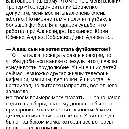
Благодарен каждому, кто что-то в меня вложил.
Тренер «Торпедо» Виталий Шевченко,
допустим, меня воспитывал очень-очень
жёстко. Но именно там я получил путёвку в
большой футбол. Благодарен судьбе, что
работал при Александре Тарханове, Юрии
Сёмине, Андрее Кобелеве, Дике Адвокате...
— А ваш сын не хотел стать футболистом?
— Он пытался посещать разные секции, но
чтобы добиться каких-то результатов, нужны
усидчивость, трудолюбие. У нынешних детей
сейчас немножко другая жизнь: телефоны,
кафешки, машины, девчонки. Я никогда не
настаивал, но пытался направить, всё от него
зависело.
На своём примере могу сказать... Я рано начал
ездить на сборы, поэтому довольно быстро
приноровился к самостоятельности. У моих
детей, к сожалению, это не так. У них всегда
была под боком мама, которая все вопросы
решит, всегда поможет.