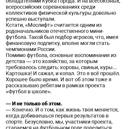
обладателями Кубка города. И на всесоюзных,
всероссийских соревнованиях среди
коллективов физической культуры довольно
успешно выступали.
Кстати, «Мослифт» считается одним из
родоначальников отечественного мини-
футбола. Такой был подбор игроков, что, имея
финансовую подпитку, вполне могли стать
чемпионами России.
Помимо футбола, основные воспоминания из
детства — это хозяйство, за которым
требовалось следить: коровы, свиньи, куры...
Картошка! И сажал, и копал. Это я всё прошёл.
Хорошее было время. И вот об этом тоже я
рассказываю ребятам в рамках проекта
«Футбол в школе».
— И не только об этом.
— Конечно. И о том, как жизнь твоя меняется,
когда добиваешься первых результатов в
спорте. Безусловно, мы, участники проекта,
стараемся на футбольном поле поделиться