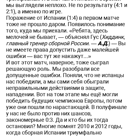
мы выглядели неплохо. Не по результату (4:1 и
2:1), а именно по игре.
Поражение от Испании (1:4) в первом матче
тоже не прошло даром. Появилось понимание
того, куда мы приехали. «Ребята, здесь
мелочей не бывает, — объяснял Гус (
Хиддинк,
главный тренер сборной России.
—
А.Д.
) — Вы
не имеете права допустить даже малейшей
ошибки — вас тут же накажут...»
И вот этот матч, наверное, тоже сыграл
решающую роль. Мы разобрали все
допущенные ошибки. Поняли, что не испанцы
нас победили, а мы сами себя обыграли
неправильными действиями в защите,
нападении. Вот на том этапе мы ещё могли
победить будущих чемпионов Европы, потом
уже они пошли по нарастающей. В полуфинале
у нас не было против них шансов,
закономерные 0:3. Да и кто бы их тогда
остановил? Многие помнят 2010 и 2012 годы,
когда сборная Испании триумфально