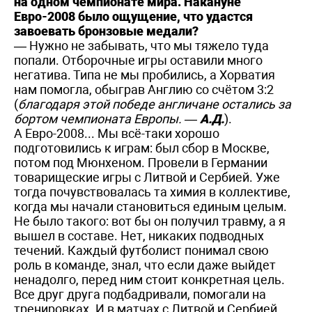
на одном чемпионате мира. Накануне
Евро-2008 было ощущение, что удастся
завоевать бронзовые медали?
— Нужно не забывать, что мы тяжело туда
попали. Отборочные игры оставили много
негатива. Типа не мы пробились, а Хорватия
нам помогла, обыграв Англию со счётом 3:2
(
благодаря этой победе англичане остались за
бортом чемпионата Европы.
—
А.Д.
).
А Евро-2008... Мы всё-таки хорошо
подготовились к играм: был сбор в Москве,
потом под Мюнхеном. Провели в Германии
товарищеские игры с Литвой и Сербией. Уже
тогда почувствовалась та химия в коллективе,
когда мы начали становиться единым целым.
Не было такого: вот бы он получил травму, а я
вышел в составе. Нет, никаких подводных
течений. Каждый футболист понимал свою
роль в команде, знал, что если даже выйдет
ненадолго, перед ним стоит конкретная цель.
Все друг друга подбадривали, помогали на
тренировках. И в матчах с Литвой и Сербией