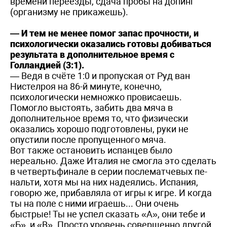
времени переезды, сдача пробы на допинг
(организму не прикажешь).
— И тем не менее помог запас прочности, и
психологически оказались готовы добиваться
результата в дополнительное время с
Голландией (3:1).
— Ведя в счёте 1:0 и пропуская от Руд ван
Нистелроя на 86-й минуте, конечно,
психологически немножко провисаешь.
Помогло выстоять, забить два мяча в
дополнительное время то, что физически
оказались хорошо подготовлены, руки не
опустили после пропущенного мяча.
Вот также остановить испанцев было
нереально. Даже Италия не смогла это сделать
в четвертьфинале в серии послематчевых пе-
нальти, хотя мы на них надеялись. Испания,
говорю же, прибавляла от игры к игре. И когда
ты на поле с ними играешь... Они очень
быстрые! Ты не успел сказать «А», они тебе и
«Б», и «В». Просто уровень совершенно другой.