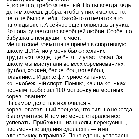
Я, конечно, требовательный. Но ты всегда ведь
детям хочешь добра, чтобы у них имелось то,
чего не было у тебя. Какой-то отпечаток это
накладывает. А сейчас ещё появилась внучка.
Вот она купается во всеобщей любви. Особенно
бабушка в ней души не чает.
Меня в своё время папа привёл в спортивную
школу ЦСКА, но у меня было желание
трудиться везде, где бы я ни участвовал. За
школу мы выступали во всех соревнованиях:
футбол, хоккей, баскетбол, волейбол,
плавание... И даже фигурное катание,
конькобежный спорт. Помню, как на коньках
первым пробежал 100-метровку на местных
соревнованиях.
На самом деле так включался в
соревновательный процесс, что сильно некогда
было учиться. И тем не менее старался всё
успевать. Прибежишь из школы, перекусишь,
письменные задания сделаешь — и на
электричку, в трамвай. Пока едешь, успеваешь