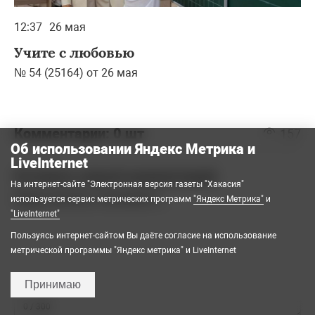
12:37
26 мая
Учите с любовью
№ 54 (25164) от 26 мая
Комментарии:
0 шт
157
Об использовании Яндекс Метрика и
LiveInternet
Оставить новый комментарий
На интернет-сайте "Электронная версия газеты "Хакасия"
Представьтесь, пожалуйста
используется сервис метрических программ
"Яндекс Метрика"
и
"LiveInternet"
Пользуясь интернет-сайтом Вы даёте согласие на использование
метрической программы "Яндекс метрика" и LiveInternet
Принимаю
0
/ 300