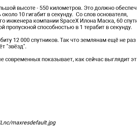
льшой высоте - 550 километров. Это должно обеспе
около 10 гигабит в секунду. Со слов основателя,
ого инженера компании SpaceX Илона Маска, 60 спут
й пропускной способностью в 1 терабит в cекунду.
биту 12 000 спутников. Так что землянам ещё не ра
 "звёзд".
чше современных показывает, как сейчас выглядит э
ILnc/maxresdefault.jpg