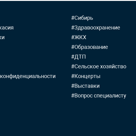
#Сибирь
касия
#Здравоохранение
ки
#ЖКХ
#Образование
#ДТП
#Сельское хозяйство
 конфиденциальности
#Концерты
#Выставки
#Вопрос специалисту