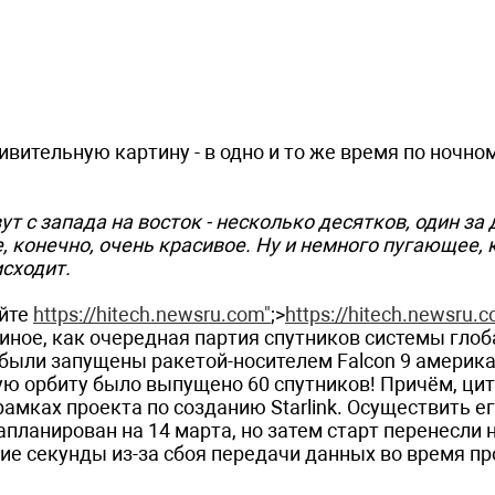
ительную картину - в одно и то же время по ночно
т с запада на восток - несколько десятков, один за д
 конечно, очень красивое. Ну и немного пугающее, 
исходит.
айте
https://hitech.newsru.com"
;>
https://hitech.newsru.
то иное, как очередная партия спутников системы гло
та были запущены ракетой-носителем Falcon 9 америк
ую орбиту было выпущено 60 спутников! Причём, ци
рамках проекта по созданию Starlink. Осуществить е
планирован на 14 марта, но затем старт перенесли н
ие секунды из-за сбоя передачи данных во время п