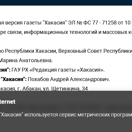
версия газеты "Хакасия" ЭЛ № ФС 77 - 71258 от 10 
ере связи, информационных технологий и массовых
о Республики Хакасии, Верховный Совет Республики
Марина Анатольевна.
ия":
ГАУ РХ «Редакция газеты «Хакасия».
"Хакасия":
Похабов Андрей Александрович.
касия, г. Абакан, ул. Щетинкина, 34
ternet
я, 222-248 - бухгалтерия, +7 961 743 2230 - отдел рек
 "Хакасия" используется сервис метрических програ