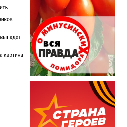
чить
ников
з выпадет
та картина