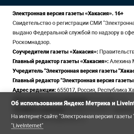
Электронная версия газеты «Хакасия». 16+
Свидетельство о регистрации СМИ "Электронная 
выдано Федеральной службой по надзору в сф
Роскомнадзор.
Соучредители газеты «Хакасия»:
Правительств
Главный редактор газеты «Хакасия»:
Алехина 
Учредитель "Электронная версия газеты "Хакас
Главный редактор "Электронная версия газеты 
Адрес редакции:
655017, Россия, Республика Ха
Электронная почта редакции:
khakred@r-19.ru
Об использовании Яндекс Метрика и LiveIn
Телефоны редакции:
8(3902) 22-23-35 - приемна
На интернет-сайте "Электронная версия газеты
elena.s.korotkowa@yandex.ru
.
"LiveInternet"