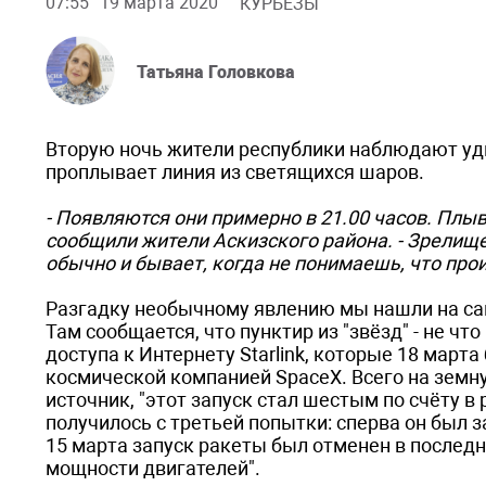
07:55
19 марта 2020
КУРЬЁЗЫ
Татьяна Головкова
Вторую ночь жители республики наблюдают удив
проплывает линия из светящихся шаров.
- Появляются они примерно в 21.00 часов. Плыву
сообщили жители Аскизского района. - Зрелище,
обычно и бывает, когда не понимаешь, что про
Разгадку необычному явлению мы нашли на с
Там сообщается, что пунктир из "звёзд" - не ч
доступа к Интернету Starlink, которые 18 мар
космической компанией SpaceX. Всего на земн
источник, "этот запуск стал шестым по счёту в 
получилось с третьей попытки: сперва он был за
15 марта запуск ракеты был отменен в последн
мощности двигателей".