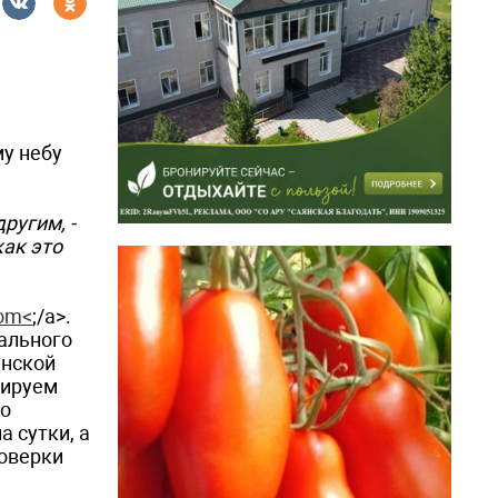
му небу
ругим, -
как это
com<
;/a>.
бального
анской
тируем
го
а сутки, а
роверки