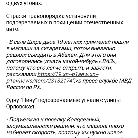
о двух угонах.
Стражи правопорядка установили
подозреваемых в похищении отечественных
авто.
- В селе Шира двое 19-летних приятелей пошли
в магазин за сигаретами, потом внезапно
решили съездить в Абакан. Для этого они
договорились угнать какой-нибудь «ВАЗ»,
потому что его легче открыть и завести, -
рассказали
https://19.xn--b1aew.xn--
p1ai/news/item/23132174"
;>в пресс-службе МВД
России по РХ.
Одну "Ниву" подозреваемые угнали с улицы
Орловская.
- Подъезжая к поселку Колодезный,
злоумышленники решили, что машина плохо
набирает скорость, поэтому им нужно новое