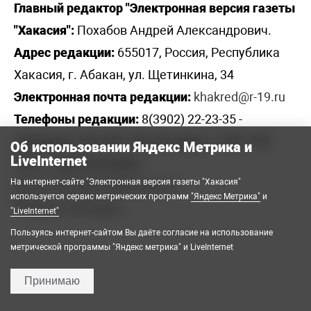
Главный редактор "Электронная версия газеты
"Хакасия":
Похабов Андрей Александрович.
Адрес редакции:
655017, Россия, Республика
Хакасия, г. Абакан, ул. Щетинкина, 34
Электронная почта редакции:
khakred@r-19.ru
Телефоны редакции:
8(3902) 22-23-35 -
приемная, 222-248 - бухгалтерия, +7 961 743
Об использовании Яндекс Метрика и
LiveInternet
2230 - отдел рекламы,
На интернет-сайте "Электронная версия газеты "Хакасия"
elena.s.korotkowa@yandex.ru
.
используется сервис метрических программ
"Яндекс Метрика"
и
"LiveInternet"
Пользуясь интернет-сайтом Вы даёте согласие на использование
метрической программы "Яндекс метрика" и LiveInternet
Принимаю