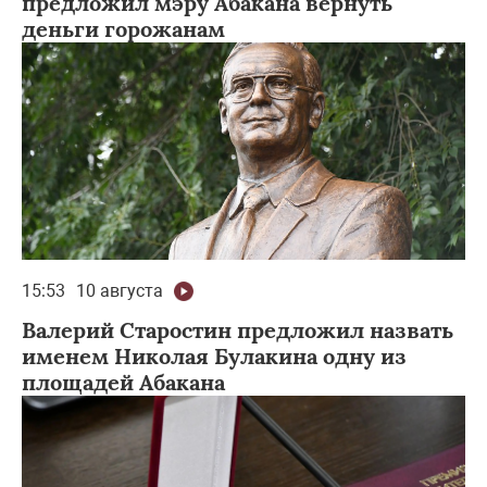
предложил мэру Абакана вернуть
деньги горожанам
15:53
10 августа
Валерий Старостин предложил назвать
именем Николая Булакина одну из
площадей Абакана