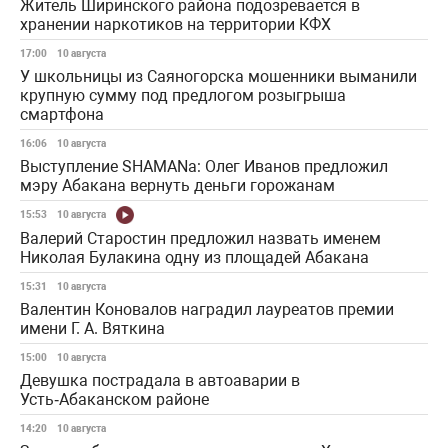
Житель Ширинского района подозревается в
хранении наркотиков на территории КФХ
17:00
10 августа
У школьницы из Саяногорска мошенники выманили
крупную сумму под предлогом розыгрыша
смартфона
16:06
10 августа
Выступление SHAMANa: Олег Иванов предложил
мэру Абакана вернуть деньги горожанам
15:53
10 августа
Валерий Старостин предложил назвать именем
Николая Булакина одну из площадей Абакана
15:31
10 августа
Валентин Коновалов наградил лауреатов премии
имени Г. А. Вяткина
15:00
10 августа
Девушка пострадала в автоаварии в
Усть‑Абаканском районе
14:20
10 августа